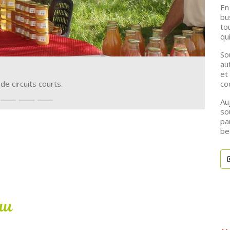
En
bu
to
qu
So
au
et
e circuits courts.
coq
Au
so
pa
be
au