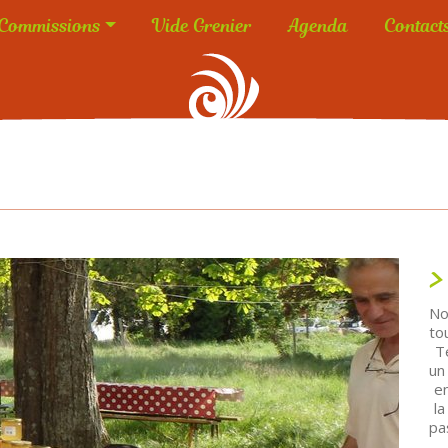
Commissions
Vide Grenier
Agenda
Contact
No
to
Te
un
en
la
pa